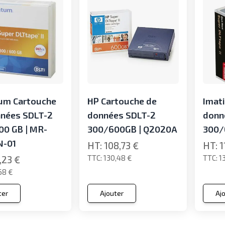
um Cartouche
HP Cartouche de
Imat
nnées SDLT-2
données SDLT-2
donn
00 GB | MR-
300/600GB | Q2020A
300/
-01
108,73 €
1
130,48 €
1
,23 €
68 €
ter
Ajouter
Aj