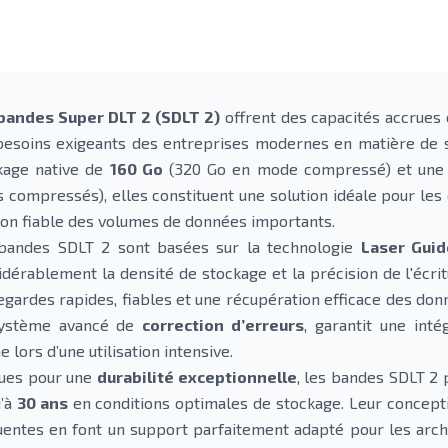
bandes Super DLT 2 (SDLT 2)
offrent des capacités accrues
besoins exigeants des entreprises modernes en matière de s
kage native de
160 Go
(320 Go en mode compressé) et une vi
 compressés), elles constituent une solution idéale pour le
ion fiable des volumes de données importants.
bandes SDLT 2 sont basées sur la technologie
Laser Gui
idérablement la densité de stockage et la précision de l'écrit
egardes rapides, fiables et une récupération efficace des do
ystème avancé de
correction d’erreurs
, garantit une int
lors d’une utilisation intensive.
ues pour une
durabilité exceptionnelle
, les bandes SDLT 2
u’à
30 ans
en conditions optimales de stockage. Leur concepti
uentes en font un support parfaitement adapté pour les arch