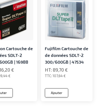
ion Cartouche de
Fujifilm Cartouche de
ées SDLT-2
de données SDLT-2
600GB | 16988
300/600GB | 47534
16,20 €
89,70 €
39,44 €
107,64 €
outer
Ajouter