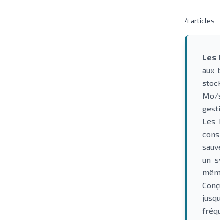
4
articles
Les 
aux 
stoc
Mo/s
gest
Les 
cons
sauv
un s
même 
Conç
jusq
fréq