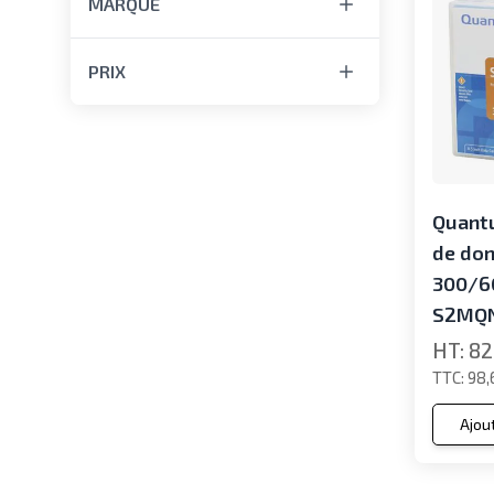
MARQUE
PRIX
Quant
de do
300/6
S2MQN
82
98,
Ajou