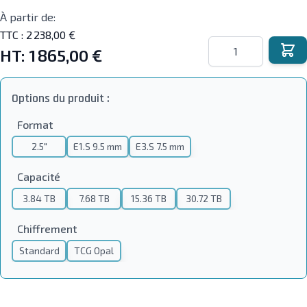
À partir de:
TTC :
2 238,00 €
Quantité
HT:
1 865,00 €
Options du produit :
Format
2.5"
E1.S 9.5 mm
E3.S 7.5 mm
Capacité
3.84 TB
7.68 TB
15.36 TB
30.72 TB
Chiffrement
Standard
TCG Opal