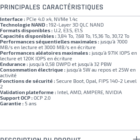
PRINCIPALES CARACTÉRISTIQUES
Interface :
PCIe 4.0 x4, NVMe 1.4c
Technologie NAND :
192-Layer 3D QLC NAND
Formats disponibles :
U.2, E3.S, E1.S
Capacités disponibles :
3,84 To, 7,68 To, 15,36 To, 30,72 To
Performances séquentielles maximales :
jusqu’à 7000
MB/s en lecture et 3000 MB/s en écriture
Performances aléatoires maximales :
jusqu’à 971K IOPS en
lecture et 120K IOPS en écriture
Endurance :
jusqu’à 0,58 DWPD et jusqu’à 32 PBW
Consommation électrique :
jusqu’à 5W au repos et 25W en
activité
Fonctions de sécurité :
Secure Boot, Opal, FIPS 140-2 Level
2
Validation plateforme :
Intel, AMD, AMPERE, NVIDIA
Support OCP :
OCP 2.0
Garantie :
5 ans