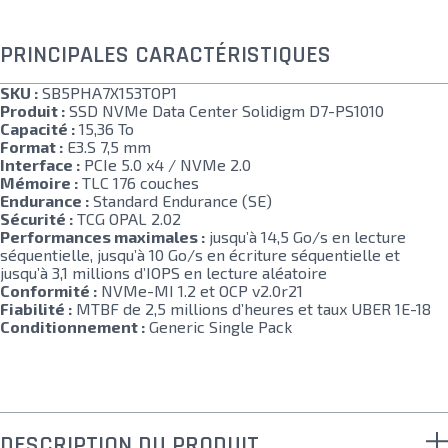
PRINCIPALES CARACTÉRISTIQUES
SKU :
SB5PHA7X153TOP1
Produit :
SSD NVMe Data Center Solidigm D7-PS1010
Capacité :
15,36 To
Format :
E3.S 7,5 mm
Interface :
PCIe 5.0 x4 / NVMe 2.0
Mémoire :
TLC 176 couches
Endurance :
Standard Endurance (SE)
Sécurité :
TCG OPAL 2.02
Performances maximales :
jusqu’à 14,5 Go/s en lecture
séquentielle, jusqu’à 10 Go/s en écriture séquentielle et
jusqu’à 3,1 millions d’IOPS en lecture aléatoire
Conformité :
NVMe-MI 1.2 et OCP v2.0r21
Fiabilité :
MTBF de 2,5 millions d’heures et taux UBER 1E-18
Conditionnement :
Generic Single Pack
DESCRIPTION DU PRODUIT