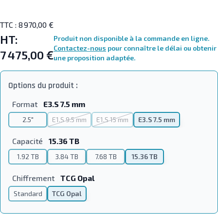
TTC :
8 970,00 €
HT:
Produit non disponible à la commande en ligne.
Contactez-nous
pour connaître le délai ou obtenir
7 475,00 €
une proposition adaptée.
Options du produit :
Format
E3.S 7.5 mm
2.5"
E1.S 9.5 mm
E1.S 15 mm
E3.S 7.5 mm
Capacité
15.36 TB
1.92 TB
3.84 TB
7.68 TB
15.36 TB
Chiffrement
TCG Opal
Standard
TCG Opal