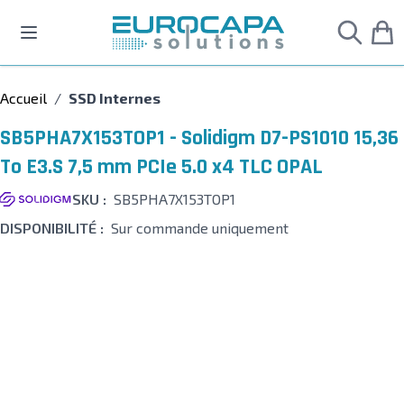
Allez au contenu
Accueil
/
SSD Internes
SB5PHA7X153TOP1 - Solidigm D7-PS1010 15,36
To E3.S 7,5 mm PCIe 5.0 x4 TLC OPAL
SKU :
SB5PHA7X153TOP1
DISPONIBILITÉ :
Sur commande uniquement