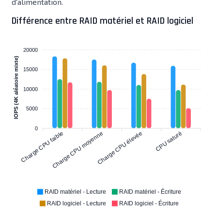
d'alimentation.
Différence entre RAID matériel et RAID logiciel
20000
IOPS (4K aléatoire mixte)
15000
10000
5000
0
Charge CPU faible
Charge CPU moyenne
Charge CPU élevée
CPU saturé
RAID matériel - Lecture
RAID matériel - Écriture
RAID logiciel - Lecture
RAID logiciel - Écriture