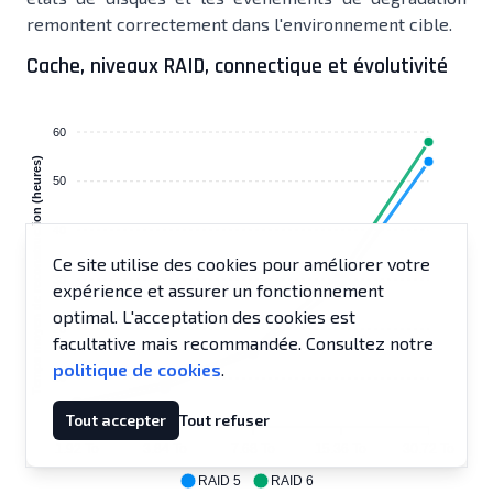
remontent correctement dans l'environnement cible.
Cache, niveaux RAID, connectique et évolutivité
60
Temps moyen de reconstruction (heures)
50
40
Ce site utilise des cookies pour améliorer votre
30
expérience et assurer un fonctionnement
optimal. L'acceptation des cookies est
20
facultative mais recommandée. Consultez notre
politique de cookies
.
10
Tout accepter
Tout refuser
0
1.92 To
3.84 To
7.68 To
15.36 To
30.72 To
RAID 5
RAID 6