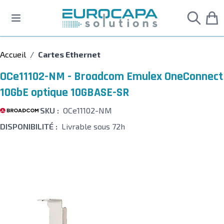
Allez au contenu
Accueil
/
Cartes Ethernet
OCe11102-NM - Broadcom Emulex OneConnect
10GbE optique 10GBASE-SR
SKU :
OCe11102-NM
DISPONIBILITÉ :
Livrable sous 72h