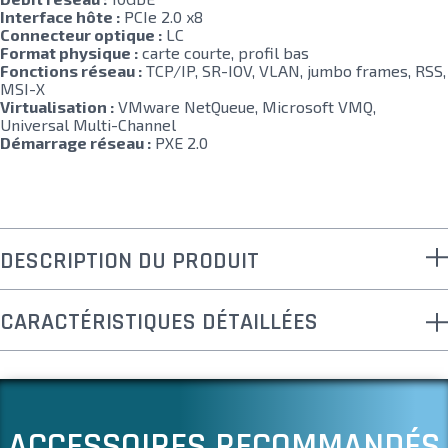
Interface hôte :
PCIe 2.0 x8
Connecteur optique :
LC
Format physique :
carte courte, profil bas
Fonctions réseau :
TCP/IP, SR-IOV, VLAN, jumbo frames, RSS,
MSI-X
Virtualisation :
VMware NetQueue, Microsoft VMQ,
Universal Multi-Channel
Démarrage réseau :
PXE 2.0
DESCRIPTION DU PRODUIT
CARACTÉRISTIQUES DÉTAILLÉES
ACCESSOIRES RECOMMANDÉS