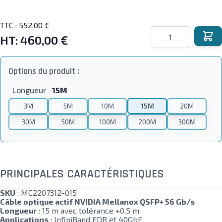
TTC :
552,00 €
Quantité
HT:
460,00 €
Options du produit :
Longueur
15M
3M
5M
10M
15M
20M
30M
50M
100M
200M
300M
PRINCIPALES CARACTÉRISTIQUES
SKU
: MC2207312-015
Câble optique actif NVIDIA Mellanox QSFP+ 56 Gb/s
Longueur
: 15 m avec tolérance +0,5 m
Applications
: InfiniBand FDR et 40GbE