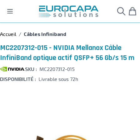
Allez au contenu
Accueil
/
Câbles Infiniband
MC2207312-015 - NVIDIA Mellanox Câble
InfiniBand optique actif QSFP+ 56 Gb/s 15 m
SKU :
MC2207312-015
DISPONIBILITÉ :
Livrable sous 72h