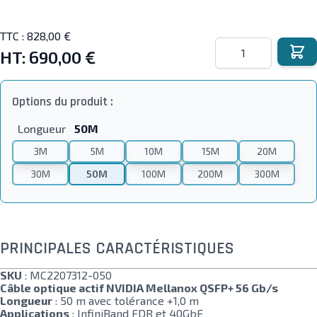
TTC :
828,00 €
Quantité
HT:
690,00 €
Options du produit :
Longueur
50M
3M
5M
10M
15M
20M
30M
50M
100M
200M
300M
PRINCIPALES CARACTÉRISTIQUES
SKU
: MC2207312-050
Câble optique actif NVIDIA Mellanox QSFP+ 56 Gb/s
Longueur
: 50 m avec tolérance +1,0 m
Applications
: InfiniBand FDR et 40GbE