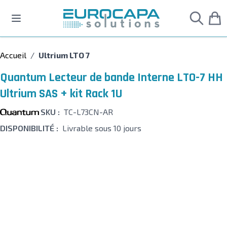
Allez au contenu
Accueil
/
Ultrium LTO 7
Quantum Lecteur de bande Interne LTO-7 HH
Ultrium SAS + kit Rack 1U
SKU :
TC-L73CN-AR
DISPONIBILITÉ :
Livrable sous 10 jours