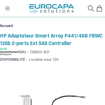
Allez au contenu
Accueil
HP Adaptateur Smart Array P441/4GB FBWC
12Gb 2-ports Ext SAS Controller
SKU :
726825-B21
DISPONIBILITÉ :
Livrable sous 72h