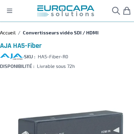
Allez au contenu
Accueil
/
Convertisseurs vidéo SDI / HDMI
AJA HA5-Fiber
SKU :
HA5-Fiber-R0
DISPONIBILITÉ :
Livrable sous 72h