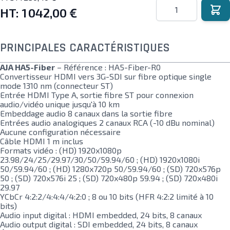
Quantité
HT:
1 042,00 €
PRINCIPALES CARACTÉRISTIQUES
AJA HA5-Fiber
– Référence : HA5-Fiber-R0
Convertisseur HDMI vers 3G-SDI sur fibre optique single
mode 1310 nm (connecteur ST)
Entrée HDMI Type A, sortie fibre ST pour connexion
audio/vidéo unique jusqu'à 10 km
Embeddage audio 8 canaux dans la sortie fibre
Entrées audio analogiques 2 canaux RCA (-10 dBu nominal)
Aucune configuration nécessaire
Câble HDMI 1 m inclus
Formats vidéo : (HD) 1920x1080p
23.98/24/25/29.97/30/50/59.94/60 ; (HD) 1920x1080i
50/59.94/60 ; (HD) 1280x720p 50/59.94/60 ; (SD) 720x576p
50 ; (SD) 720x576i 25 ; (SD) 720x480p 59.94 ; (SD) 720x480i
29.97
YCbCr 4:2:2/4:4:4/4:2:0 ; 8 ou 10 bits (HFR 4:2:2 limité à 10
bits)
Audio input digital : HDMI embedded, 24 bits, 8 canaux
Audio output digital : SDI embedded, 24 bits, 8 canaux