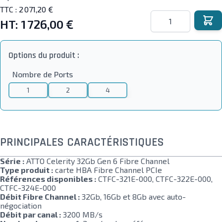
TTC :
2 071,20 €
Quantité
HT:
1 726,00 €
Options du produit :
Nombre de Ports
1
2
4
PRINCIPALES CARACTÉRISTIQUES
Série :
ATTO Celerity 32Gb Gen 6 Fibre Channel
Type produit :
carte HBA Fibre Channel PCIe
Références disponibles :
CTFC-321E-000, CTFC-322E-000,
CTFC-324E-000
Débit Fibre Channel :
32Gb, 16Gb et 8Gb avec auto-
négociation
Débit par canal :
3200 MB/s