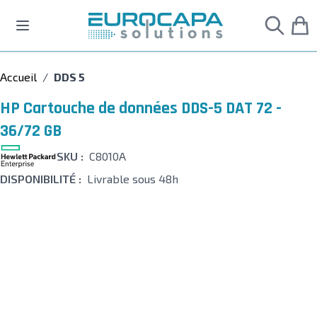
Allez au contenu
Accueil
/
DDS 5
HP Cartouche de données DDS-5 DAT 72 -
36/72 GB
SKU :
C8010A
DISPONIBILITÉ :
Livrable sous 48h