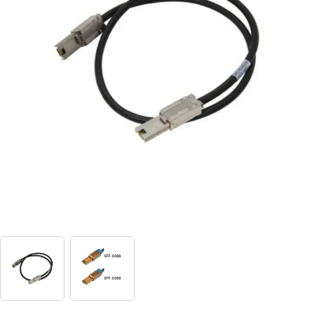
View larger image
View larger image