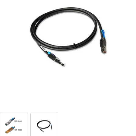
View larger image
View larger image