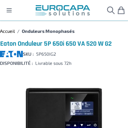
Allez au contenu
Accueil
/
Onduleurs Monophasés
Eaton Onduleur 5P 650i 650 VA 520 W G2
SKU :
5P650IG2
DISPONIBILITÉ :
Livrable sous 72h