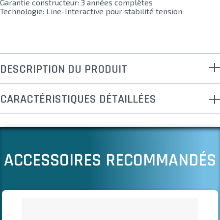
Garantie constructeur: 3 années complètes
Technologie: Line-Interactive pour stabilité tension
DESCRIPTION DU PRODUIT
CARACTÉRISTIQUES DÉTAILLÉES
ACCESSOIRES RECOMMANDÉS
Il est possible de naviguer entre les éléments du carrousel à l
Cliquer pour passer le carrousel
Cliquer pour accéder à la navigation en carrousel