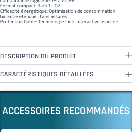
Compatibilité logicielle: IPM et IPP
Format compact: Rack 1U G2
Efficacité énergétique: Optimisation de consommation
Garantie étendue: 3 ans assurés
Protection fiable: Technologie Line-Interactive avancée
DESCRIPTION DU PRODUIT
CARACTÉRISTIQUES DÉTAILLÉES
ACCESSOIRES RECOMMANDÉS
Il est possible de naviguer entre les éléments du carrousel à l
Cliquer pour passer le carrousel
Cliquer pour accéder à la navigation en carrousel