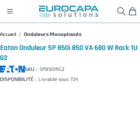
Allez au contenu
Accueil
/
Onduleurs Monophasés
Eaton Onduleur 5P 850i 850 VA 680 W Rack 1U
G2
SKU :
5P850IRG2
DISPONIBILITÉ :
Livrable sous 72h