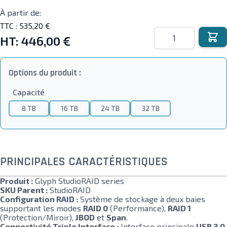
À partir de:
TTC :
535,20 €
Quantité
HT:
446,00 €
Options du produit :
Capacité
8 TB
16 TB
24 TB
32 TB
PRINCIPALES CARACTÉRISTIQUES
Produit :
Glyph StudioRAID series
SKU Parent :
StudioRAID
Configuration RAID :
Système de stockage à deux baies
supportant les modes
RAID 0
(Performance),
RAID 1
(Protection/Miroir),
JBOD
et
Span
.
Connectivité Triple Interface :
Interface principale
USB 3.0