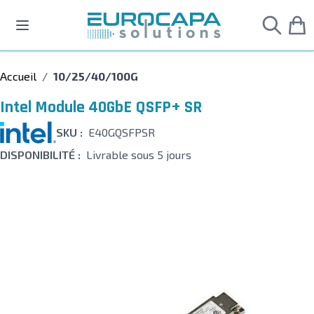
Allez au contenu
Accueil
/
10/25/40/100G
Intel Module 40GbE QSFP+ SR
SKU :
E40GQSFPSR
DISPONIBILITÉ :
Livrable sous 5 jours