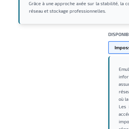
Grâce à une approche axée sur la stabilité, la
réseau et stockage professionnelles.
DISPONIB
Imposs
Emul
info
assu
rése
où la
Les 
accé
impo
répo