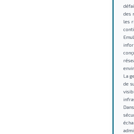
défa
des 
les 
conti
Emul
info
conç
rése
envi
La g
de s
visi
infra
Dans
sécu
écha
admi