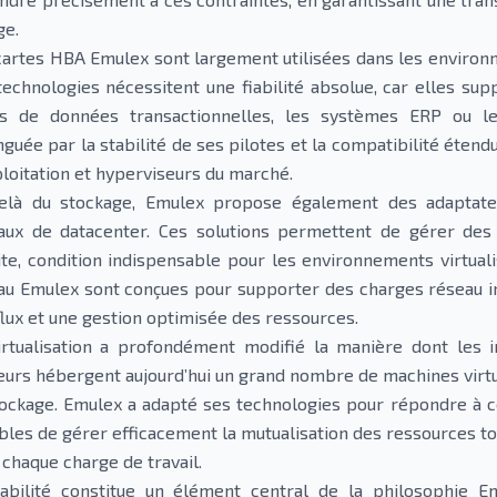
ge.
cartes HBA Emulex sont largement utilisées dans les enviro
technologies nécessitent une fiabilité absolue, car elles supp
s de données transactionnelles, les systèmes ERP ou les
inguée par la stabilité de ses pilotes et la compatibilité éten
ploitation et hyperviseurs du marché.
elà du stockage, Emulex propose également des adaptate
aux de datacenter. Ces solutions permettent de gérer des
ite, condition indispensable pour les environnements virtual
au Emulex sont conçues pour supporter des charges réseau int
flux et une gestion optimisée des ressources.
irtualisation a profondément modifié la manière dont les i
eurs hébergent aujourd’hui un grand nombre de machines virtu
tockage. Emulex a adapté ses technologies pour répondre à c
bles de gérer efficacement la mutualisation des ressources t
 chaque charge de travail.
iabilité constitue un élément central de la philosophie E