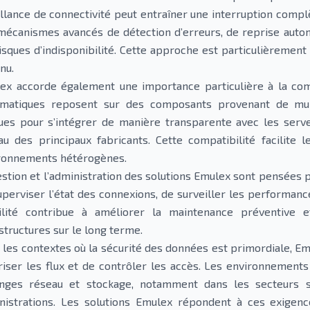
illance de connectivité peut entraîner une interruption compl
mécanismes avancés de détection d’erreurs, de reprise autom
risques d’indisponibilité. Cette approche est particulièremen
nu.
ex accorde également une importance particulière à la compat
rmatiques reposent sur des composants provenant de mult
ues pour s’intégrer de manière transparente avec les serv
au des principaux fabricants. Cette compatibilité facilite 
ronnements hétérogènes.
estion et l’administration des solutions Emulex sont pensées p
uperviser l’état des connexions, de surveiller les performanc
bilité contribue à améliorer la maintenance préventive 
structures sur le long terme.
 les contextes où la sécurité des données est primordiale, E
riser les flux et de contrôler les accès. Les environnements
nges réseau et stockage, notamment dans les secteurs se
nistrations. Les solutions Emulex répondent à ces exigen