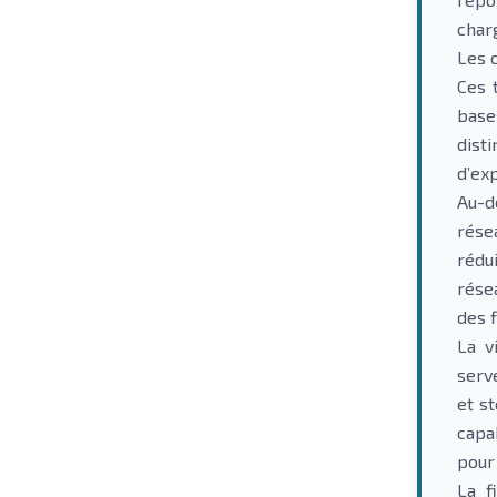
char
Les 
Ces 
base
dist
d’ex
Au-d
rése
rédu
rése
des 
La v
serv
et s
capa
pour
La f