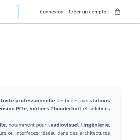
Connexion
Créer un compte
tivité professionnelle
destinées aux
stations
ension PCIe
,
boîtiers Thunderbolt
et solutions
lle
, notamment pour l’
audiovisuel
, l’
ingénierie
,
urs ou interfaces réseau dans des architectures