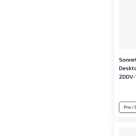
Sonnet
Deskto
2DDV-
Prix /