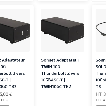
t Adaptateur
Sonnet Adaptateur
Sonn
10G
TWIN 10G
SOLO
rbolt 3 vers
Thunderbolt 2 vers
Thun
E-T |
10GBASE-T |
10Gb
0GC-TB3
TWIN10GC-TB2
T3
5,00 €
3
,00 €
4