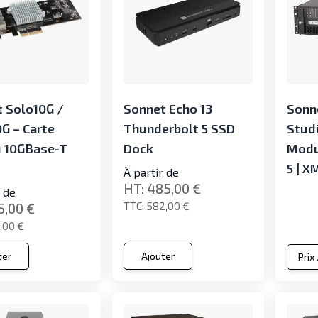
 Solo10G /
Sonnet Echo 13
Sonn
G – Carte
Thunderbolt 5 SSD
Studi
u 10GBase-T
Dock
Modu
5 | 
À partir de
485,00 €
r de
582,00 €
5,00 €
,00 €
ter
Ajouter
Prix