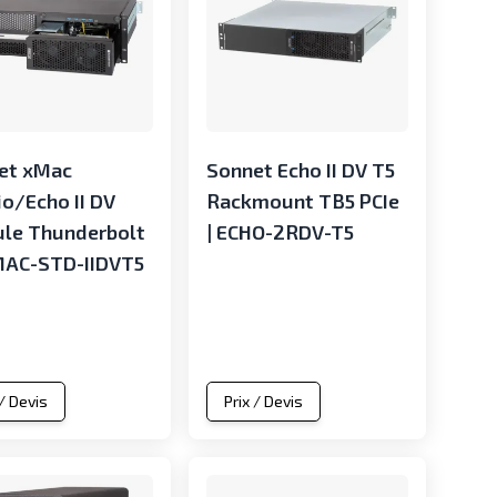
et xMac
Sonnet Echo II DV T5
o/Echo II DV
Rackmount TB5 PCIe
le Thunderbolt
| ECHO-2RDV-T5
XMAC-STD-IIDVT5
 / Devis
Prix / Devis