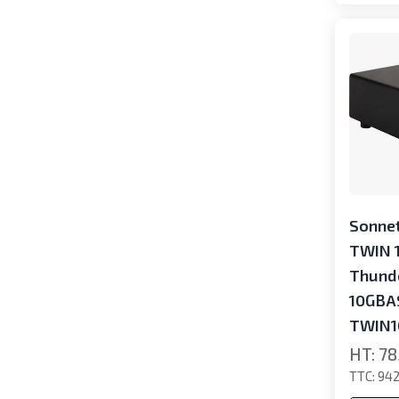
Sonne
TWIN 
Thunde
10GBAS
TWIN1
78
942