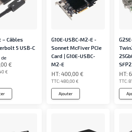
 – Câbles
G10E-USBC-M2-E -
G25E
rbolt 5 USB-C
Sonnet McFiver PCIe
Twin
Card | G10E-USBC-
25Gb
r de
,00 €
M2-E
SFP2
40 €
400,00 €
6
480,00 €
8
ter
Ajouter
Aj