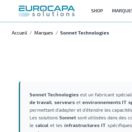
Allez au contenu
SHOP
MARQUE
Accueil
/
Marques
/
Sonnet Technologies
Sonnet Technologies
est un fabricant spécial
de travail
,
serveurs
et
environnements IT sp
permettant d’adapter et d’étendre les capacité
Les solutions
Sonnet
sont utilisées dans des c
le
calcul
et les
infrastructures IT
spécifiques