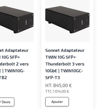
et Adaptateur
Sonnet Adaptateur
 10G SFP+
TWIN 10G SFP+
derbolt 2 vers
Thunderbolt 3 vers
E | TWIN10G-
10GbE | TWIN10GC-
TB2
SFP-T3
845,00 €
1 014,00 €
Ajouter
 / Devis