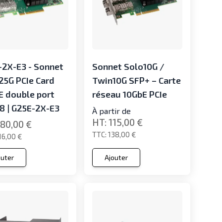
-2X-E3 - Sonnet
Sonnet Solo10G /
25G PCIe Card
Twin10G SFP+ – Carte
E double port
réseau 10GbE PCIe
8 | G25E-2X-E3
À partir de
115,00 €
80,00 €
138,00 €
16,00 €
outer
Ajouter