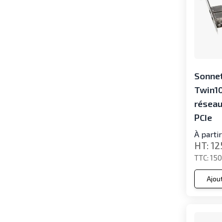
Sonnet
Twin10
résea
PCIe
À parti
12
150
Ajou