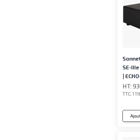
Sonnet
SE-III
| ECHO
93
1 1
Ajou