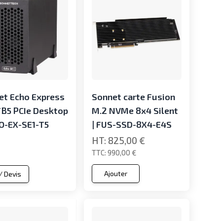
et Echo Express
Sonnet carte Fusion
TB5 PCIe Desktop
M.2 NVMe 8x4 Silent
HO-EX-SE1-T5
| FUS-SSD-8X4-E4S
825,00 €
990,00 €
Ajouter
 / Devis