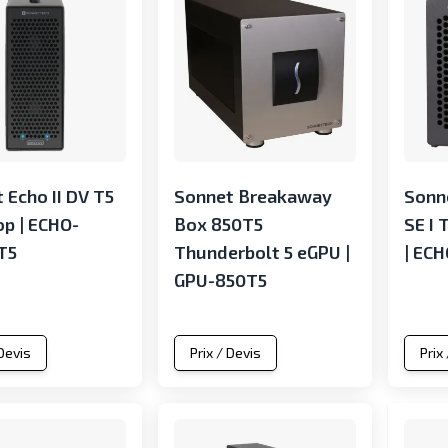
 Echo II DV T5
Sonnet Breakaway
Sonn
p | ECHO-
Box 850T5
SE I 
T5
Thunderbolt 5 eGPU |
| EC
GPU-850T5
 Devis
Prix / Devis
Prix