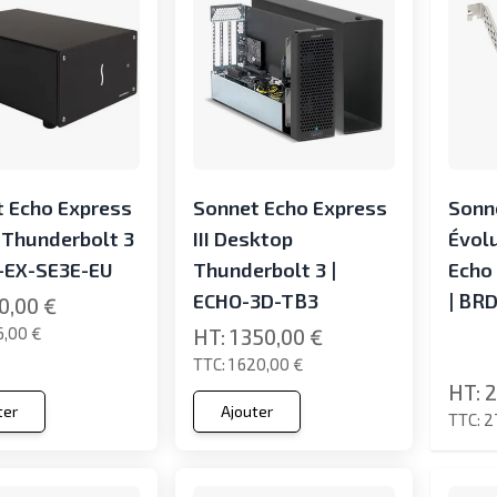
 Echo Express
Sonnet Echo Express
Sonn
e Thunderbolt 3
III Desktop
Évol
-EX-SE3E-EU
Thunderbolt 3 |
Echo
ECHO-3D-TB3
| BR
0,00 €
16,00 €
1 350,00 €
1 620,00 €
2
ter
Ajouter
2