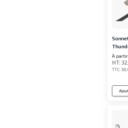
Sonnet
Thunde
À parti
32
38,
Ajou