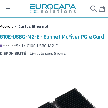
Allez au contenu
Accueil
/
Cartes Ethernet
G10E-USBC-M2-E - Sonnet McFiver PCIe Card
SKU :
G10E-USBC-M2-E
DISPONIBILITÉ :
Livrable sous 5 jours