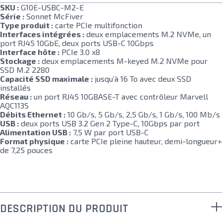
SKU :
G10E-USBC-M2-E
Série :
Sonnet McFiver
Type produit :
carte PCIe multifonction
Interfaces intégrées :
deux emplacements M.2 NVMe, un
port RJ45 10GbE, deux ports USB-C 10Gbps
Interface hôte :
PCIe 3.0 x8
Stockage :
deux emplacements M-keyed M.2 NVMe pour
SSD M.2 2280
Capacité SSD maximale :
jusqu’à 16 To avec deux SSD
installés
Réseau :
un port RJ45 10GBASE-T avec contrôleur Marvell
AQC113S
Débits Ethernet :
10 Gb/s, 5 Gb/s, 2,5 Gb/s, 1 Gb/s, 100 Mb/s
USB :
deux ports USB 3.2 Gen 2 Type-C, 10Gbps par port
Alimentation USB :
7,5 W par port USB-C
Format physique :
carte PCIe pleine hauteur, demi-longueur+
de 7,25 pouces
DESCRIPTION DU PRODUIT