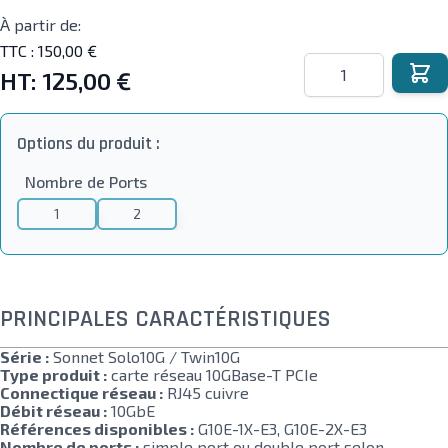
À partir de:
TTC :
150,00 €
Quantité
HT:
125,00 €
Options du produit :
Nombre de Ports
1
2
PRINCIPALES CARACTÉRISTIQUES
Série :
Sonnet Solo10G / Twin10G
Type produit :
carte réseau 10GBase-T PCIe
Connectique réseau :
RJ45 cuivre
Débit réseau :
10GbE
Références disponibles :
G10E-1X-E3, G10E-2X-E3
Nombre de ports :
simple port ou double port selon