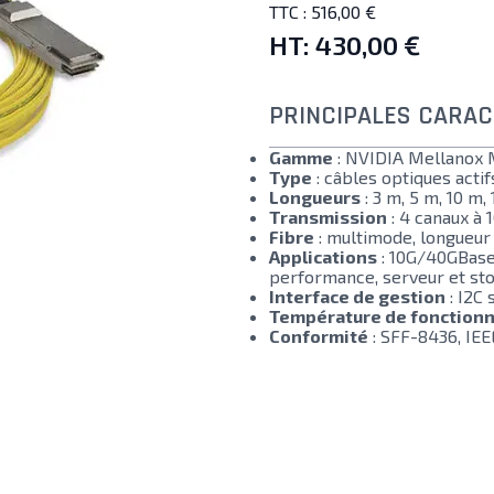
TTC :
516,00 €
HT:
430,00 €
PRINCIPALES CARAC
Gamme
: NVIDIA Mellanox
Type
: câbles optiques act
Longueurs
: 3 m, 5 m, 10 m,
Transmission
: 4 canaux à 
Fibre
: multimode, longueur
Applications
: 10G/40GBase 
performance, serveur et st
Interface de gestion
: I2C 
Température de fonction
Conformité
: SFF-8436, IEE