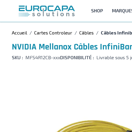
Allez au contenu
SHOP
MARQUE
Accueil
/
Cartes Controleur
/
Câbles
/
Câbles Infini
NVIDIA Mellanox Câbles InfiniBa
SKU :
MFS4R12CB-xxx
DISPONIBILITÉ :
Livrable sous 5 