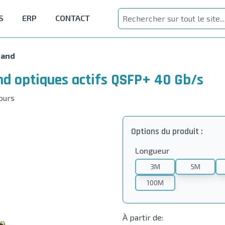
S
ERP
CONTACT
band
nd optiques actifs QSFP+ 40 Gb/s
jours
Options du produit :
Longueur
3M
5M
100M
À partir de: