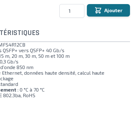
Quantité
Ajouter
TÉRISTIQUES
 MFS4R12CB
ifs QSFP+ vers QSFP+ 40 Gb/s
 15 m, 20 m, 30 m, 50 m et 100 m
10,3 Gb/s
 d’onde 850 nm
Ethernet, données haute densité, calcul haute
ockage
standard
nement
: 0 °C à 70 °C
E 802.3ba, RoHS