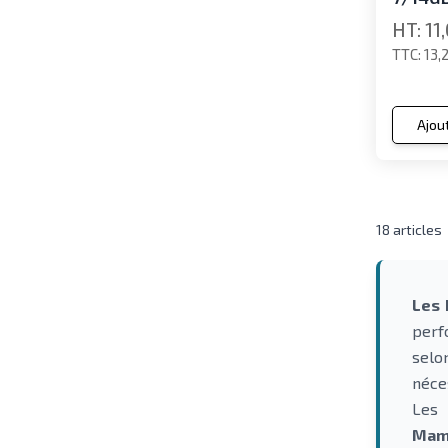
11
13,
Ajou
18
articles
Les
perf
selo
néce
Les
Mam