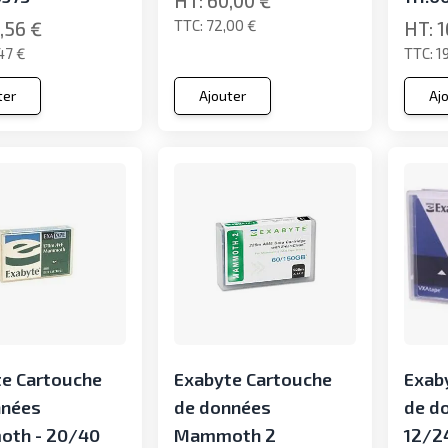
60,00 €
72,00 €
,56 €
1
47 €
1
ter
Ajouter
Aj
e Cartouche
Exabyte Cartouche
Exab
nnées
de données
de d
th - 20/40
Mammoth 2
12/24