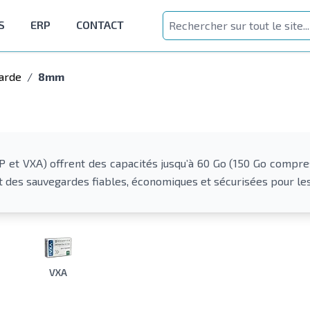
S
ERP
CONTACT
arde
/
8mm
 VXA) offrent des capacités jusqu’à 60 Go (150 Go compress
nt des sauvegardes fiables, économiques et sécurisées pour l
VXA