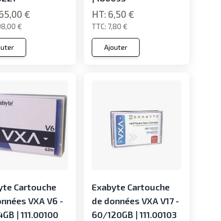
65,00 €
6,50 €
98,00 €
7,80 €
outer
Ajouter
yte Cartouche
Exabyte Cartouche
onnées VXA V6 -
de données VXA V17 -
GB | 111.00100
60/120GB | 111.00103