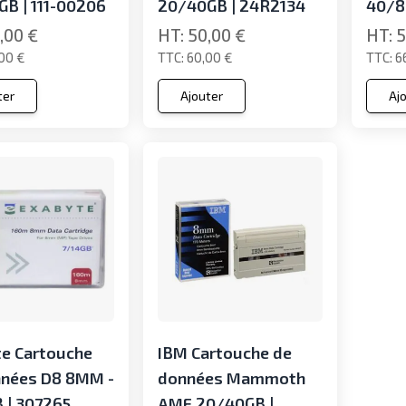
B | 111-00206
20/40GB | 24R2134
40/8
,00 €
50,00 €
5
00 €
60,00 €
6
ter
Ajouter
Aj
e Cartouche
IBM Cartouche de
nnées D8 8MM -
données Mammoth
 | 307265
AME 20/40GB |