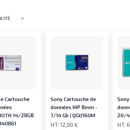
ILITÉ
e Cartouche
Sony Cartouche de
Sony
nnées
données MP 8mm -
donn
OTH 14/28GB
7/14 Gb | QGD160M
20/4
340861
12,00 €
6