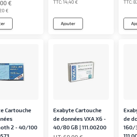
14,40 €
8
,00 €
20 €
ter
Ajouter
Aj
e Cartouche
Exabyte Cartouche
Exab
nnées
de données VXA X6 -
de d
th 2 - 40/100
40/80 GB | 111.00200
160/
0573
111.0