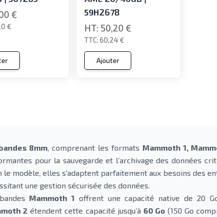
59H2678
,00 €
20 €
50,20 €
60,24 €
ter
Ajouter
 bandes 8mm
, comprenant les formats
Mammoth 1, Mammo
ormantes pour la sauvegarde et l’archivage des données criti
n le modèle, elles s'adaptent parfaitement aux besoins des e
ssitant une gestion sécurisée des données.
 bandes
Mammoth 1
offrent une capacité native de 20 G
moth 2
étendent cette capacité jusqu’à
60 Go
(150 Go compr