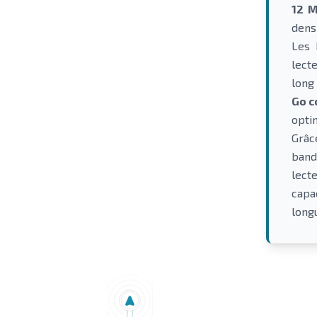
12 
dens
Les
lect
long
Go 
opti
Grâc
band
lect
capa
long