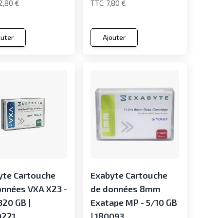
2,80 €
7,80 €
outer
Ajouter
yte Cartouche
Exabyte Cartouche
onnées VXA X23 -
de données 8mm
320 GB |
Exatape MP - 5/10 GB
0221
| 180093