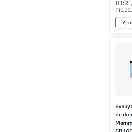
21
25,
Ajou
Exabyt
de do
Mammo
GB | 0