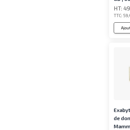
49
59,
Ajou
Exabyt
de do
Mammo