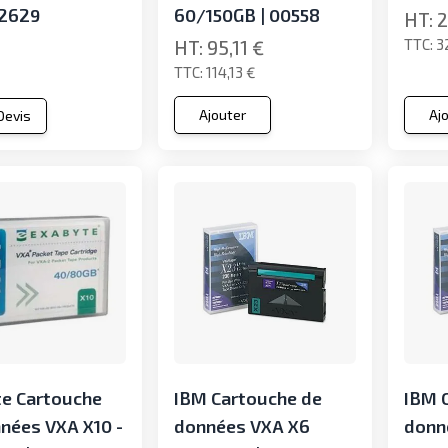
12629
60/150GB | 00558
2
3
95,11 €
114,13 €
Ajouter
Aj
 Devis
e Cartouche
IBM Cartouche de
IBM 
nées VXA X10 -
données VXA X6
donn