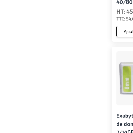
40/80G
45
54,
Ajou
Exabyt
de do
7/14GB