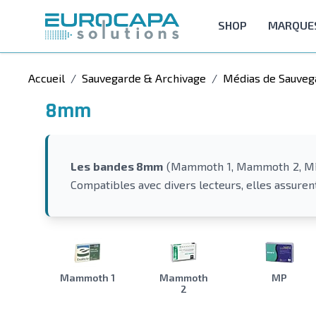
Allez au contenu
SHOP
MARQUE
Accueil
/
Sauvegarde & Archivage
/
Médias de Sauveg
8mm
Les bandes 8mm
(Mammoth 1, Mammoth 2, MP et
Compatibles avec divers lecteurs, elles assure
Mammoth 1
Mammoth
MP
2