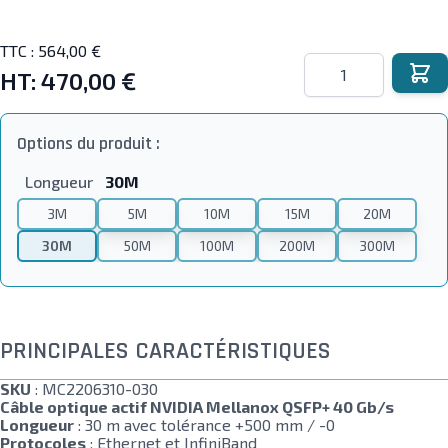
TTC :
564,00 €
Quantité
HT:
470,00 €
Options du produit :
Longueur
30M
3M
5M
10M
15M
20M
30M
50M
100M
200M
300M
PRINCIPALES CARACTÉRISTIQUES
SKU
: MC2206310-030
Câble optique actif NVIDIA Mellanox QSFP+ 40 Gb/s
Longueur
: 30 m avec tolérance +500 mm / -0
Protocoles
: Ethernet et InfiniBand