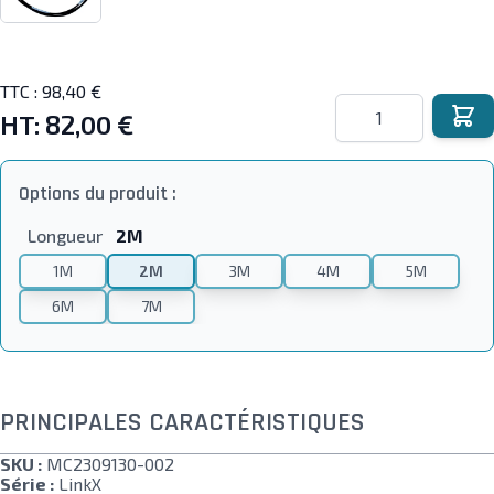
TTC :
98,40 €
Quantité
HT:
82,00 €
Options du produit :
Longueur
2M
1M
2M
3M
4M
5M
6M
7M
PRINCIPALES CARACTÉRISTIQUES
SKU :
MC2309130-002
Série :
LinkX