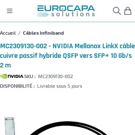
Allez au contenu
Accueil
/
Câbles Infiniband
MC2309130-002 - NVIDIA Mellanox LinkX câble
cuivre passif hybride QSFP vers SFP+ 10 Gb/s
2 m
SKU :
MC2309130-002
DISPONIBILITÉ :
Livrable sous 5 jours