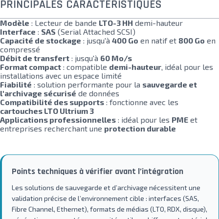
PRINCIPALES CARACTÉRISTIQUES
Modèle
: Lecteur de bande
LTO-3 HH
demi-hauteur
Interface
:
SAS
(Serial Attached SCSI)
Capacité de stockage
: jusqu'à
400 Go
en natif et
800 Go
en
compressé
Débit de transfert
: jusqu'à
60 Mo/s
Format compact
: compatible
demi-hauteur
, idéal pour les
installations avec un espace limité
Fiabilité
: solution performante pour la
sauvegarde et
l'archivage sécurisé
de données
Compatibilité des supports
: fonctionne avec les
cartouches LTO Ultrium 3
Applications professionnelles
: idéal pour les
PME
et
entreprises recherchant une
protection durable
Points techniques à vérifier avant l’intégration
Les solutions de sauvegarde et d’archivage nécessitent une
validation précise de l’environnement cible : interfaces (SAS,
Fibre Channel, Ethernet), formats de médias (LTO, RDX, disque),