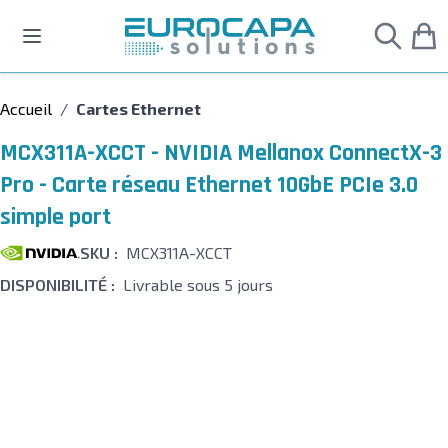
Allez au contenu
Accueil
/
Cartes Ethernet
MCX311A-XCCT - NVIDIA Mellanox ConnectX-3
Pro - Carte réseau Ethernet 10GbE PCIe 3.0
simple port
SKU :
MCX311A-XCCT
DISPONIBILITÉ :
Livrable sous 5 jours