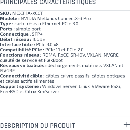
PRINCIPALES CARACTÉRISTIQUES
SKU :
MCX311A-XCCT
Modèle :
NVIDIA Mellanox ConnectX-3 Pro
Type :
carte réseau Ethernet PCIe 3.0
Ports :
simple port
Connectique :
SFP+
Débit réseau :
10GbE
Interface hôte :
PCIe 3.0 x8
Compatibilité PCIe :
PCIe 1.1 et PCIe 2.0
Fonctions réseau :
RDMA, RoCE, SR-IOV, VXLAN, NVGRE,
qualité de service et FlexBoot
Réseaux virtualisés :
déchargements matériels VXLAN et
NVGRE
Connectivité câble :
câbles cuivre passifs, câbles optiques
et câbles actifs alimentés
Support système :
Windows Server, Linux, VMware ESXi,
FreeBSD et Citrix XenServer
DESCRIPTION DU PRODUIT