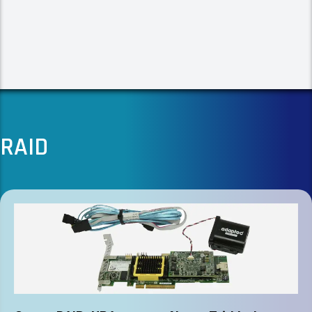
réagissent pas de la même manière selon la technologie de
stockage utilisée. Le SAS reste privilégié pour sa stabilité, sa
compatibilité étendue et sa fiabilité éprouvée dans les
architectures SAN et les serveurs à haute densité. Le NVMe,
conçu pour exploiter pleinement le bus PCIe, apporte une
réduction drastique de la latence et un parallélisme
extrêmement élevé, indispensable aux workloads intensifs.
Comprendre les différences structurelles entre ces deux
approches permet d’optimiser les ressources, de limiter les
RAID
goulets d’étranglement et d’adopter une stratégie de
stockage cohérente et durable.