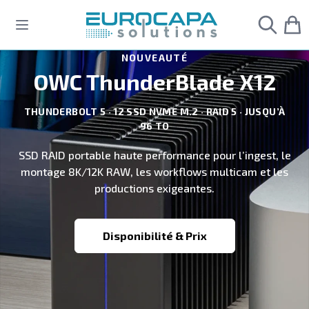
Allez au contenu
Navigating through the elements of the carousel is possible usi
Press to skip the slider
Cliquer pour accéder à la navigation en carrousel
NOUVEAUTÉ
OWC ThunderBlade X12
THUNDERBOLT 5 · 12 SSD NVME M.2 · RAID 5 · JUSQU’À
96 TO
SSD RAID portable haute performance pour l’ingest, le
montage 8K/12K RAW, les workflows multicam et les
productions exigeantes.
Disponibilité & Prix