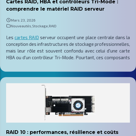
Cartes RAID, HBA et contrôleurs Tri-Mode :
comprendre le matériel RAID serveur
Mars 23, 2026
Nouveautés
,
Stockage
,
RAID
Les
cartes RAID
serveur occupent une place centrale dans la
conception des infrastructures de stockage professionnelles,
mais leur rôle est souvent confondu avec celui d'une carte
HBA ou d'un contrôleur Tri-Mode. Pourtant, ces composants
ne répondent pas aux mêmes objectifs techniques. Une carte
RAID sert à construire des volumes logiques avec
redondance, gestion de parité, cache d'écriture et
mécanismes de tolérance de panne. Une carte HBA expose au
contraire les disques de manière plus directe au système ou à
une couche logicielle de stockage. Un contrôleur Tri-Mode
ajoute une logique de convergence en permettant de gérer
sur une même base matérielle des périphériques SAS, SATA et
NVMe.
Dans un contexte B2B, le choix entre ces technologies ne
RAID 10 : performances, résilience et coûts
dépend pas d'un simple critère de compatibilité ou de coût. Il