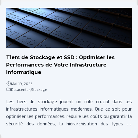
ransomwares tout en réduisant la consommation
énergétique. Intégré aux infrastructures IA et cloud hybrides,
le LTO reste un pilier stratégique pour une sauvegarde
performante et conforme aux exigences RGPD.
Tiers de Stockage et SSD : Optimiser les
Performances de Votre Infrastructure
Informatique
Mai 19, 2025
Datacenter
,
Stockage
Les tiers de stockage jouent un rôle crucial dans les
infrastructures informatiques modernes. Que ce soit pour
optimiser les performances, réduire les coûts ou garantir la
sécurité des données, la hiérarchisation des types de
stockage est essentielle.