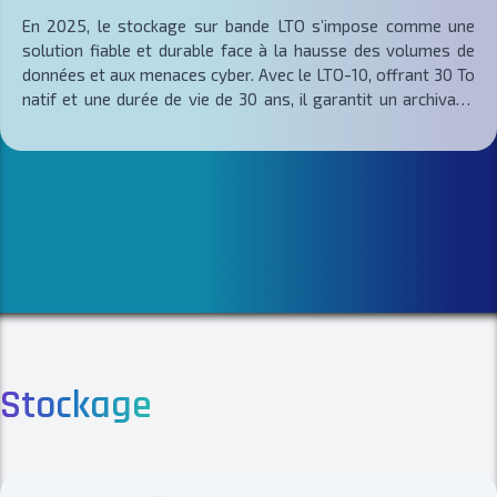
En 2025, le stockage sur bande LTO s’impose comme une
solution fiable et durable face à la hausse des volumes de
données et aux menaces cyber. Avec le LTO-10, offrant 30 To
natif et une durée de vie de 30 ans, il garantit un archivage
longue durée économique, sûr et éco-responsable. Grâce à
son stockage hors ligne, il protège efficacement contre les
ransomwares tout en réduisant la consommation
énergétique. Intégré aux infrastructures IA et cloud hybrides,
le LTO reste un pilier stratégique pour une sauvegarde
performante et conforme aux exigences RGPD.
Stockage