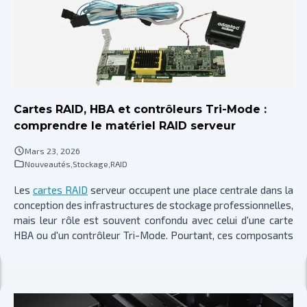
Cartes RAID, HBA et contrôleurs Tri-Mode :
comprendre le matériel RAID serveur
Mars 23, 2026
Nouveautés
,
Stockage
,
RAID
Les
cartes RAID
serveur occupent une place centrale dans la
conception des infrastructures de stockage professionnelles,
mais leur rôle est souvent confondu avec celui d'une carte
HBA ou d'un contrôleur Tri-Mode. Pourtant, ces composants
ne répondent pas aux mêmes objectifs techniques. Une carte
RAID sert à construire des volumes logiques avec
redondance, gestion de parité, cache d'écriture et
mécanismes de tolérance de panne. Une carte HBA expose au