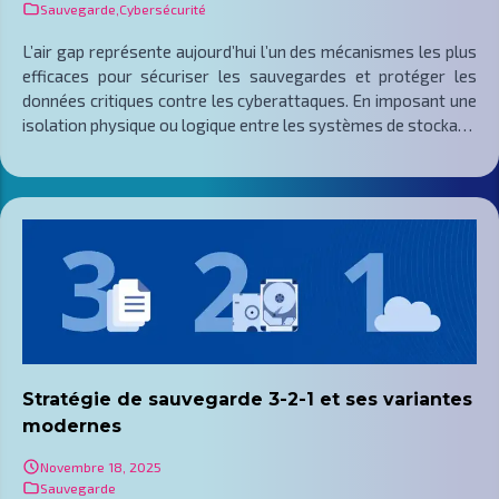
Sauvegarde
,
Cybersécurité
L’air gap représente aujourd’hui l’un des mécanismes les plus
efficaces pour sécuriser les sauvegardes et protéger les
données critiques contre les cyberattaques. En imposant une
isolation physique ou logique entre les systèmes de stockage
et les réseaux accessibles, il empêche toute tentative de
compromission, même en cas de propagation latérale ou de
ransomware avancé. Cette approche renforce la résilience
des sauvegardes en garantissant qu’une copie hors ligne
reste toujours disponible, indépendamment de l’état du
système principal. Les entreprises adoptent l’air gap pour
structurer une stratégie de protection des données durable,
capable de résister aux attaques internes, aux erreurs
humaines et aux défaillances logicielles. Entre supports
déconnectés, immutabilité et automatisation, l’air gap
s’intègre dans des architectures modernes où la continuité de
Stratégie de sauvegarde 3-2-1 et ses variantes
service et la conformité réglementaire sont essentielles.
modernes
Novembre 18, 2025
Sauvegarde