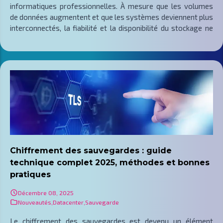
informatiques professionnelles. À mesure que les volumes
de données augmentent et que les systèmes deviennent plus
interconnectés, la fiabilité et la disponibilité du stockage ne
peuvent plus être laissées au hasard. Les pannes matérielles,
en particulier celles liées aux disques, font partie des incidents
les plus fréquents dans les environnements serveurs, qu’ils
soient physiques ou virtualisés.
Les niveaux RAID ont été conçus pour répondre à ces
contraintes en proposant différentes méthodes
d’organisation des données sur plusieurs disques. Chaque
niveau RAID repose sur des mécanismes spécifiques de
répartition, de duplication ou de parité, avec des impacts
directs sur les performances, la capacité utile et la tolérance
Chiffrement des sauvegardes : guide
aux pannes. Le choix d’un niveau RAID n’est donc jamais
technique complet 2025, méthodes et bonnes
neutre et conditionne le comportement réel du système de
pratiques
stockage en situation normale comme en situation dégradée.
Décembre 08, 2025
En environnement professionnel, les
Nouveautés
,
Datacenter
,
Sauvegarde
Le chiffrement des sauvegardes est devenu un élément