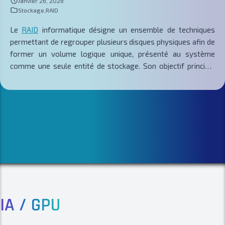
Janvier 26, 2026
À l’inverse, le RAID logiciel s’appuie sur la puissance
Stockage
,
RAID
croissante des processeurs et
Le
RAID
informatique désigne un ensemble de techniques
permettant de regrouper plusieurs disques physiques afin de
former un volume logique unique, présenté au système
comme une seule entité de stockage. Son objectif principal
est d’améliorer la disponibilité des données et, selon le niveau
utilisé, les performances d’accès ou la tolérance aux pannes
matérielles. Le RAID est largement utilisé dans les
infrastructures IT professionnelles, notamment sur les
serveurs, les baies de stockage et les plateformes de
virtualisation, où l’interruption de service et la perte de
données ont des impacts directs sur l’activité. Contrairement
à une idée répandue, le RAID ne constitue pas une solution de
sauvegarde. Il agit uniquement au niveau de la continuité de
service et de la résilience matérielle face à la défaillance d’un
IA / GPU
ou plusieurs disques. Comprendre ses principes, ses niveaux,
ses limites et son positionnement réel est indispensable pour
concevoir une architecture de stockage cohérente et