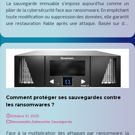
La sauvegarde immuable s’impose aujourd’hui comme un
pilier de la cybersécurité face aux ransomware. En empêchant
toute modification ou suppression des données, elle garantit
une restauration fiable après une attaque. Basée sur des
technologies comme WORM ou le stockage objet, elle
renforce la résilience IT et la conformité réglementaire.
Intégrée à une stratégie globale de protection, elle sécurise
les environnements cloud et les infrastructures locales tout
en assurant la continuité des opérations. Cet article détaille
les principes techniques, les technologies associées et les
bonnes pratiques pour déployer une sauvegarde réellement
inviolable.
Comment protéger ses sauvegardes contre
les ransomwares ?
Octobre 31, 2025
Nouveautés
,
Datacenter
,
Sauvegarde
Face à la multiplication des attaques par ransomware, la