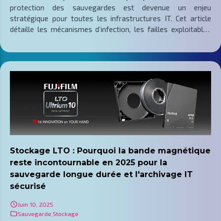
protection des sauvegardes est devenue un enjeu
stratégique pour toutes les infrastructures IT. Cet article
détaille les mécanismes d’infection, les failles exploitables
dans les systèmes de backup et les stratégies de défense
éprouvées : immutabilité, stockage hors ligne, chiffrement
AES, supervision SIEM et plans de reprise après sinistre. Une
approche complète, fondée sur les référentiels ISO et ANSSI,
pour garantir la continuité et la résilience opérationnelle des
données critiques.
Stockage LTO : Pourquoi la bande magnétique
reste incontournable en 2025 pour la
sauvegarde longue durée et l'archivage IT
sécurisé
Juin 10, 2025
Sauvegarde
,
Stockage