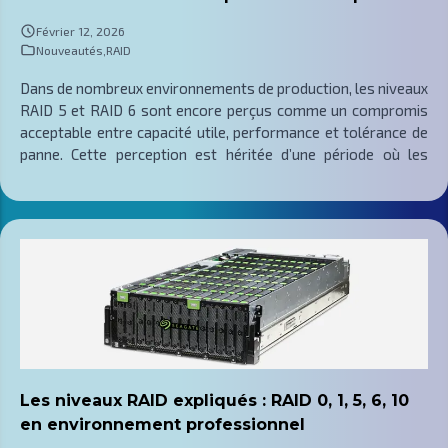
bonnes performances sur les charges transactionnelles, en
particulier lorsque les écritures sont fréquentes et que la
Février 12, 2026
régularité des temps
Nouveautés
,
RAID
Dans de nombreux environnements de production, les niveaux
RAID 5 et RAID 6 sont encore perçus comme un compromis
acceptable entre capacité utile, performance et tolérance de
panne. Cette perception est héritée d’une période où les
disques affichaient des capacités plus modestes, des temps
de reconstruction plus courts et un risque statistique
d’erreurs de lecture non récupérables nettement moins
critique. Avec la généralisation des disques de plusieurs
dizaines de téraoctets, la situation a changé : le volume de
données à relire pendant un rebuild explose, la durée de
reconstruction s’allonge fortement et la probabilité de
rencontrer une URE pendant cette fenêtre augmente de
manière significative. Continuer à dimensionner des grappes
RAID 5 et RAID 6 comme il y a dix ou quinze ans expose
désormais certaines productions à un niveau de risque
Les niveaux RAID expliqués : RAID 0, 1, 5, 6, 10
largement sous-estimé.
en environnement professionnel