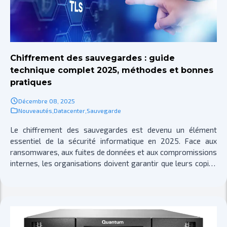
Chiffrement des sauvegardes : guide
technique complet 2025, méthodes et bonnes
pratiques
Décembre 08, 2025
Nouveautés
,
Datacenter
,
Sauvegarde
Le chiffrement des sauvegardes est devenu un élément
essentiel de la sécurité informatique en 2025. Face aux
ransomwares, aux fuites de données et aux compromissions
internes, les organisations doivent garantir que leurs copies
de données restent confidentielles, intégrées et exploitables,
même en cas d’incident majeur. Ce guide présente les
principes fondamentaux du chiffrement au repos, en transit,
côté client et côté serveur, ainsi que les algorithmes
recommandés comme AES-256-GCM ou ChaCha20-