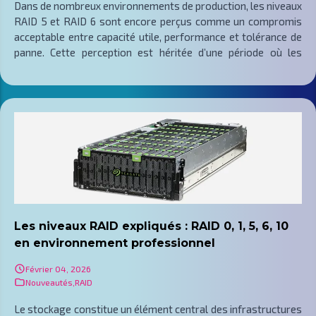
Dans de nombreux environnements de production, les niveaux
RAID 5 et RAID 6 sont encore perçus comme un compromis
acceptable entre capacité utile, performance et tolérance de
panne. Cette perception est héritée d’une période où les
disques affichaient des capacités plus modestes, des temps
de reconstruction plus courts et un risque statistique
d’erreurs de lecture non récupérables nettement moins
critique. Avec la généralisation des disques de plusieurs
dizaines de téraoctets, la situation a changé : le volume de
données à relire pendant un rebuild explose, la durée de
reconstruction s’allonge fortement et la probabilité de
rencontrer une URE pendant cette fenêtre augmente de
manière significative. Continuer à dimensionner des grappes
RAID 5 et RAID 6 comme il y a dix ou quinze ans expose
désormais certaines productions à un niveau de risque
Les niveaux RAID expliqués : RAID 0, 1, 5, 6, 10
largement sous-estimé.
en environnement professionnel
Le problème est concret. Lorsqu’un disque tombe en panne,
Février 04, 2026
les temps de reconstruction RAID 5 et RAID 6 se mesurent
Nouveautés
,
RAID
désormais
Le stockage constitue un élément central des infrastructures