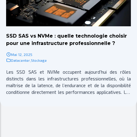
SSD SAS vs NVMe : quelle technologie choisir
pour une infrastructure professionnelle ?
Mai 12, 2025
Datacenter
,
Stockage
Les SSD SAS et NVMe occupent aujourd’hui des rôles
distincts dans les infrastructures professionnelles, où la
maîtrise de la latence, de l’endurance et de la disponibilité
conditionne directement les performances applicatives. Les
environnements virtualisés, les bases de données
transactionnelles, les pipelines IA et les services critiques ne
réagissent pas de la même manière selon la technologie de
stockage utilisée. Le SAS reste privilégié pour sa stabilité, sa
compatibilité étendue et sa fiabilité éprouvée dans les
architectures SAN et les serveurs à haute densité. Le NVMe,