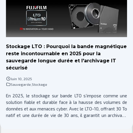
infrastructures IT professionnelles, notamment sur les
serveurs, les baies de stockage et les plateformes de
virtualisation, où l’interruption de service et la perte de
données ont des impacts directs sur l’activité. Contrairement
à une idée répandue, le RAID ne constitue pas une solution de
sauvegarde. Il agit uniquement au niveau de la continuité de
service et de la résilience matérielle face à la défaillance d’un
Stockage LTO : Pourquoi la bande magnétique
ou plusieurs disques. Comprendre ses principes, ses niveaux,
reste incontournable en 2025 pour la
ses limites et son positionnement réel est indispensable pour
sauvegarde longue durée et l'archivage IT
concevoir une architecture de stockage cohérente et
sécurisé
maîtrisée.
Juin 10, 2025
Sauvegarde
,
Stockage
En 2025, le stockage sur bande LTO s’impose comme une
solution fiable et durable face à la hausse des volumes de
données et aux menaces cyber. Avec le LTO-10, offrant 30 To
natif et une durée de vie de 30 ans, il garantit un archivage
longue durée économique, sûr et éco-responsable. Grâce à
son stockage hors ligne, il protège efficacement contre les